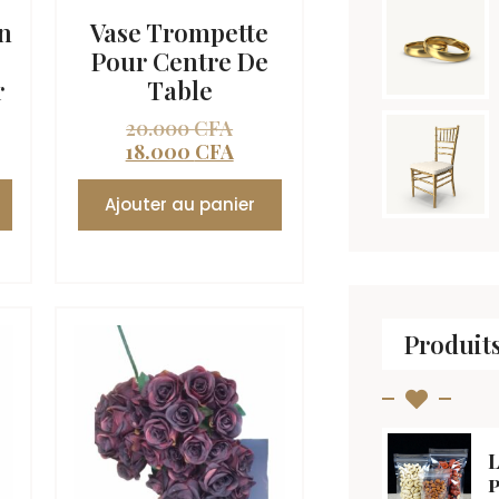
En
Vase Trompette
Pour Centre De
r
Table
20.000
CFA
18.000
CFA
Ajouter au panier
Produit
L