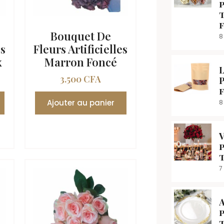
Bouquet De
8
es
Fleurs Artificielles
x
Marron Foncé
L
3.500
CFA
P
Ajouter au panier
8
7