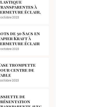
plastique
transparentes à
fermeture éclair,
 octobre 2023
ots de 50 Sacs en
apier Kraft à
fermeture éclair
 octobre 2023
Vase trompette
pour centre de
table
 octobre 2023
Assiette de
présentation
transparente avec