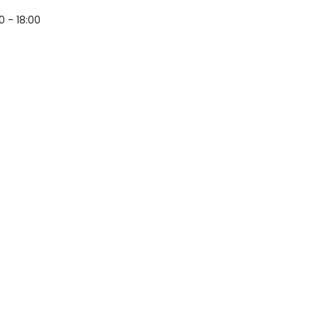
0 - 18:00
PRESTATIONS
RÉALISATIONS
ACTUALITÉS
CONTA
e : Article De Décorati