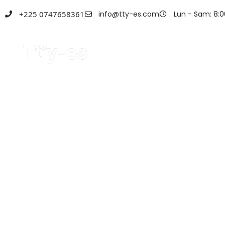
+225 0747658361
info@tty-es.com
Lun - Sam: 8:0
ACCUEIL
A PROPOS
Catégori