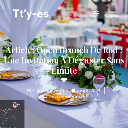
Article: Open Brunch De Rod :
Une Invitation À Déguster Sans
Limite
Eloïse Kouakou
mai 3, 2024
Aucun commentaire