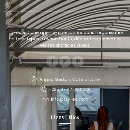
Tt’y-es est une agence spécialisée dans l’organisation
de tous types d’évènements, décoration, conseil et
ventes d’articles divers.
Angré, Abidjan, Côte d'Ivoire
+225 07 47 65 83 61
info@tty-es.com
Liens Utiles