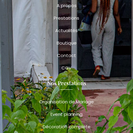
A propos
Prestations
Actualités
Boutique
Contact
CGV
Nos Prestations
Organisation de Mariage
Event planning
Décoration complète