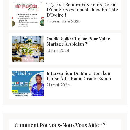
Tt’y-Es : Rendez Vos Fêtes De Fin
D’année 2025 Inoubliables En Côte
D’Ivoire !
1 novembre 2025
Quelle Salle Choisir Pour Votre
Mariage À Abidjan ?
16 juin 2024
Intervention De Mme Kouakou
Éloïse À La Radio Grâce-Espoir
21 mai 2024
Comment Pouvons-Nous Vous Aider ?