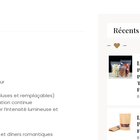
Récents
L
ur
ncluses et remplaçables)
8
sation continue
 l’intensité lumineuse et
L
P
 et dîners romantiques
8