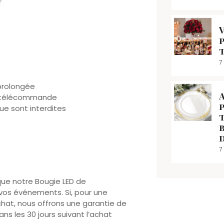
r
7
 prolongée
la télécommande
ue sont interdites
7
e notre Bougie LED de
vos événements. Si, pour une
chat, nous offrons une garantie de
ns les 30 jours suivant l’achat