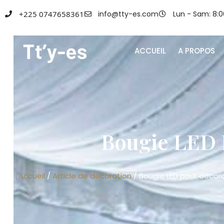
+225 0747658361
info@tty-es.com
Lun - Sam: 8:0
ACCUEIL
A PROPOS
Bougie LED 
Accueil
/
Article de décoration
/ Bougie LED pour déco