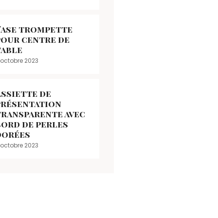
Vase trompette
pour centre de
table
 octobre 2023
Assiette de
présentation
transparente avec
bord de perles
dorées
 octobre 2023