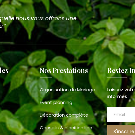
uelle nous vous offrons une
e.”
les
Nos Prestations
Restez I
Organisation de Mariage
Laissez votr
informés
Event planning
Décoration complète
Conseils & planification
S'inscrire