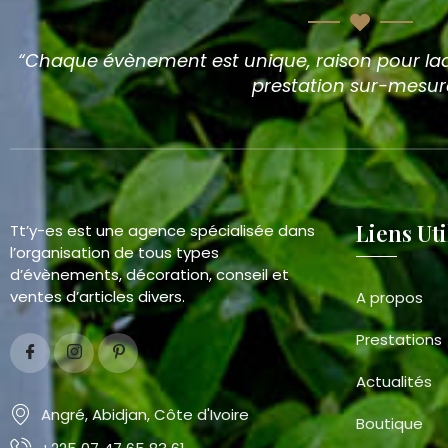
“Chaque évènement est unique, raison pour laq
prestation sur-mesur
Liens Uti
Tt’y-es est une agence spécialisée dans
l’organisation de tous types
d’évènements, décoration, conseil et
ventes d’articles divers.
A propos
Prestations
Actualités
Angré, Abidjan, Côte d'Ivoire
Boutique